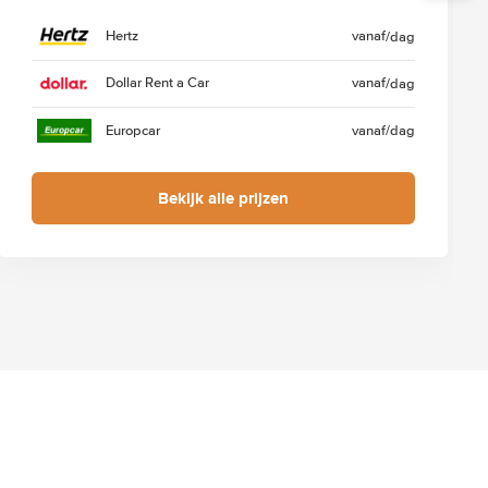
Hertz
vanaf
/dag
Dollar Rent a Car
vanaf
/dag
Europcar
vanaf
/dag
Bekijk alle prijzen