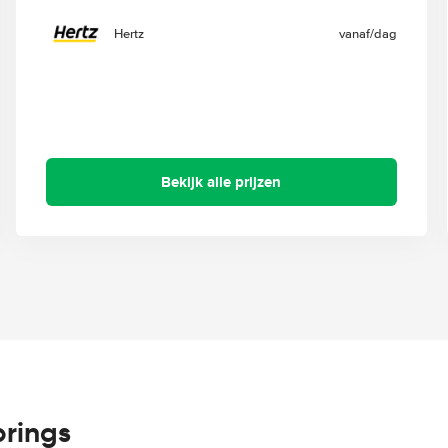
Hertz
vanaf
/dag
Bekijk alle prijzen
prings