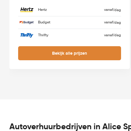
Hertz
vanaf
/dag
Budget
vanaf
/dag
Thrifty
vanaf
/dag
Bekijk alle prijzen
Autoverhuurbedrijven in Alice S