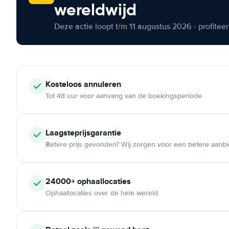
wereldwijd
Deze actie loopt t/m 11 augustus 2026 - profite
Kosteloos
annuleren
Tot 48 uur voor aanvang van de boekingsperiode
Laagsteprijsgarantie
Betere prijs gevonden? Wij zorgen voor een betere aanb
24000+
ophaallocaties
Ophaallocaties over de hele wereld