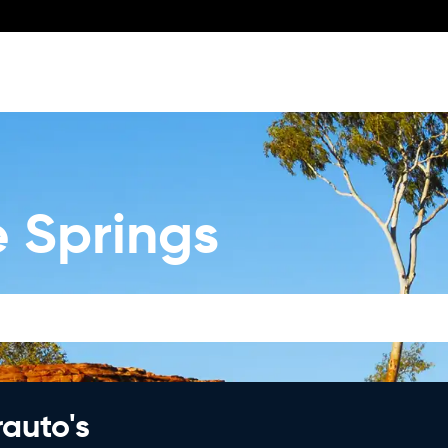
e Springs
rauto's