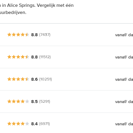
in Alice Springs. Vergelijk met één
uurbedrijven.
8.8
vanaf
/ d
(7437)
8.8
vanaf
/ d
(11512)
8.6
vanaf
/ d
(10251)
8.5
vanaf
/ d
(5291)
8.4
vanaf
/ d
(6971)