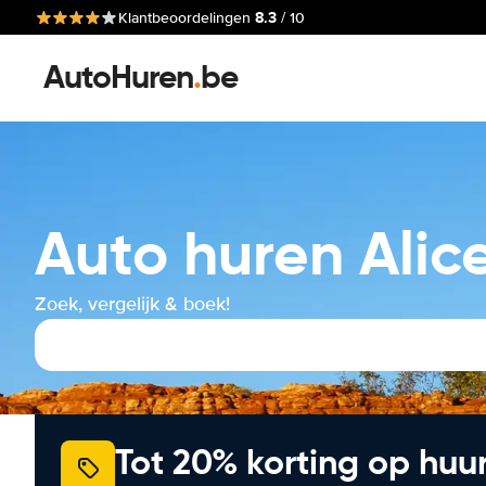
8.3
Klantbeoordelingen
/ 10
AutoHuren
.
be
Auto huren Alic
Zoek, vergelijk & boek!
Tot 20% korting op huu