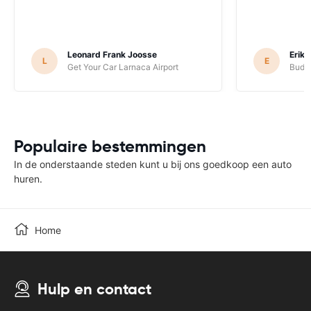
Leonard Frank Joosse
Erik
L
E
Get Your Car Larnaca Airport
Budge
Populaire bestemmingen
In de onderstaande steden kunt u bij ons goedkoop een auto
huren.
Home
Hulp en contact