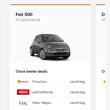
Fiat 500
Dac
Of gelijkwaardig
Of ge
Onze beste deals
Onze
PriceCarz
vanaf
/dag
addCarRental
vanaf
/dag
Klass Wagen
vanaf
/dag