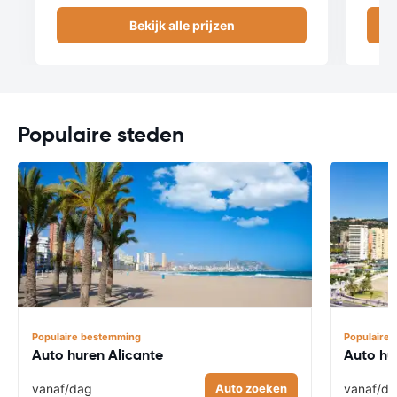
Bekijk alle prijzen
Populaire steden
Populaire bestemming
Populaire
Auto huren Alicante
Auto hu
vanaf
/dag
Auto zoeken
vanaf
/d