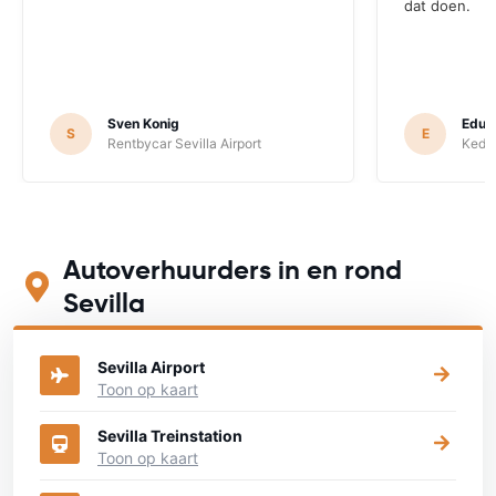
dat doen.
Sven Konig
Edua
S
E
Rentbycar Sevilla Airport
Keddy
Autoverhuurders in en rond
Sevilla
Sevilla Airport
Toon op kaart
Sevilla Treinstation
Toon op kaart