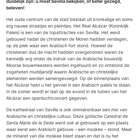
duidelijk zijn: u moet Sevilla bekijken, of beter gezegd,
beleven!
Het oude centrum van de stad bestaat uit kronkelige en soms
erg nauwe straatjes en pleintjes. Het
Real Alcázar
(Koninklijk
Paleis) is een van de topattracties van Sevilla. Het werd
gebouwd nadat de christenen de Moren hadden verslagen,
op de plek waar een Arabisch fort stond. Hoewel de
christenen dus de macht hadden overgenomen waren ze
kennelijk erg onder de indruk van de Arabische bouwstijl.
Moorse bouwmeesters werden ingehuurd en zo ontstond de
zogeheten
mudéjarstijl
waarin Arabische en christelijke
elementen werden samengevoegd. Op de binnenplaats van
het Alcázar hebt u het gevoel in een Arabisch paleis te staan.
In de zomer wordt er laat op de avond in de tuinen van het
Alcázar een openluchtconcert gegeven.
De kathedraal van Sevilla is ook onmiskenbaar een mix van
Arabische en christelijke cultuur. Deze gotische
Catedral de
Santa Maria de la Sede
werd ook al gebouwd op een plaats
waar eerst een Arabisch gebouw – een moskee – stond. Maar
de minaret van die moskee bleef staan en dat is nu het