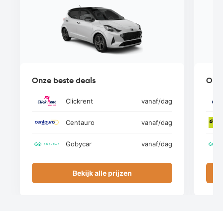
Onze beste deals
Onze
Clickrent
vanaf
/dag
Centauro
vanaf
/dag
Gobycar
vanaf
/dag
Bekijk alle prijzen