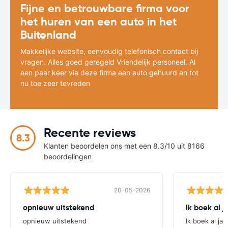
Fijne en betrouwbare firma voor
het huren van een auto in het
Buitenland
Makkelijke website, eenvoudig telefonisch contact bij
vragen. Alles goed geregeld Vriendelijk personeel. Al
een paar keer via deze firma een auto gehuurd en tot
nu toe zeer tevreden
Recente reviews
8.3
Klanten beoordelen ons met een 8.3/10 uit 8166
beoordelingen
20-05-2026
opnieuw uitstekend
Ik boek al j
opnieuw uitstekend
Ik boek al jar