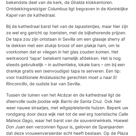
bekendste deel van de kerk, de
Giralda
klokkentoren.
Ontdekkingsreiziger Columbus ligt begraven in de
Koninklijke
Kapel
van de kathedraal.
Bij de kathedraal barst het van de
tapastentjes
, maar hier zijn
ze wel erg gericht op toeristen, met de bijbehorende prijzen.
De tapa zou zijn ontstaan in Sevilla om een glaasje sherry af
te dekken met een stukje brood of een plakje ham, om te
voorkomen dat er vliegen in het glas zouden komen. Het
werkwoord ‘tapar’ betekent namelijk afdekken. Het is nog
steeds gebruikelijk – in authentieke, lokale bars – om bij een
drankje gratis een (eenvoudige) tapa te serveren. Een tip:
voor traditionele Andalusische gerechten moet u naar
El
Rinconcillo
, de oudste bar van Sevilla.
Tussen de tuinen van het Alcázar en de kathedraal ligt de
sfeervolle oude joodse wijk
Barrio de Santa Cruz
. Ook hier
weer nauwe straatjes, met witgepleisterde huizen. Beperk uw
rondgang door deze wijk niet tot de wel erg toeristische
Calle
Mateos Gago
, waar het barst van de souvenirwinkels. Hoewel
Don Juan
een verzonnen figuur is, geloven de Spanjaarden
dat deze vrouwenversierder echt heeft bestaan. Op de
Plaza