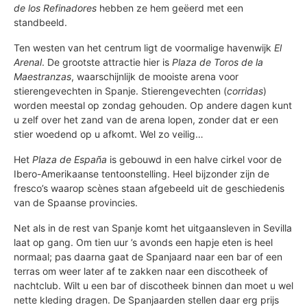
de los Refinadores
hebben ze hem geëerd met een
standbeeld.
Ten westen van het centrum ligt de voormalige havenwijk
El
Arenal
. De grootste attractie hier is
Plaza de Toros de la
Maestranzas
, waarschijnlijk de mooiste arena voor
stierengevechten in Spanje. Stierengevechten (
corridas
)
worden meestal op zondag gehouden. Op andere dagen kunt
u zelf over het zand van de arena lopen, zonder dat er een
stier woedend op u afkomt. Wel zo veilig…
Het
Plaza de España
is gebouwd in een halve cirkel voor de
Ibero-Amerikaanse tentoonstelling. Heel bijzonder zijn de
fresco’s waarop scènes staan afgebeeld uit de geschiedenis
van de Spaanse provincies.
Net als in de rest van Spanje komt het uitgaansleven in Sevilla
laat op gang. Om tien uur ’s avonds een hapje eten is heel
normaal; pas daarna gaat de Spanjaard naar een bar of een
terras om weer later af te zakken naar een discotheek of
nachtclub. Wilt u een bar of discotheek binnen dan moet u wel
nette kleding dragen. De Spanjaarden stellen daar erg prijs