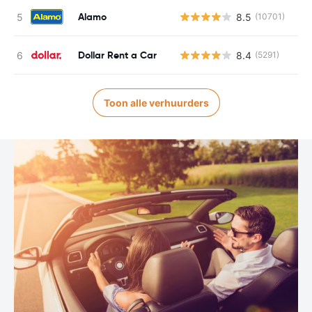
Alamo
8.5
(10701)
Dollar Rent a Car
8.4
(5291)
Toon alle verhuurders