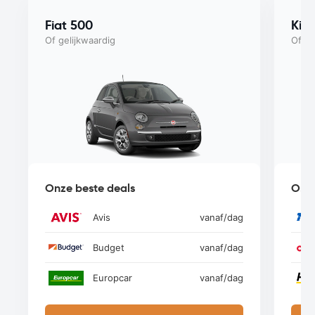
Fiat 500
Kia
Of gelijkwaardig
Of ge
Onze beste deals
Onze
Avis
vanaf
/dag
Budget
vanaf
/dag
Europcar
vanaf
/dag