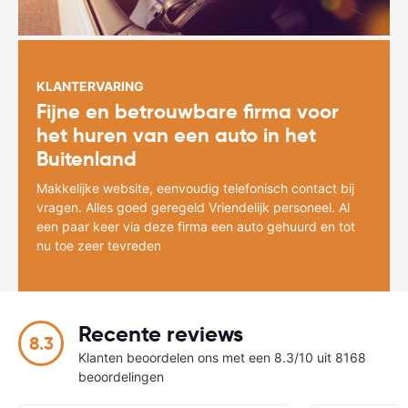
KLANTERVARING
Fijne en betrouwbare firma voor
het huren van een auto in het
Buitenland
Makkelijke website, eenvoudig telefonisch contact bij
vragen. Alles goed geregeld Vriendelijk personeel. Al
een paar keer via deze firma een auto gehuurd en tot
nu toe zeer tevreden
Recente reviews
8.3
Klanten beoordelen ons met een 8.3/10 uit 8168
beoordelingen