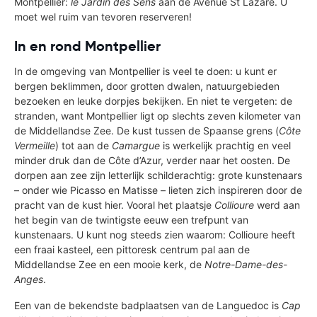
Montpellier:
le Jardin des Sens
aan de Avenue St Lazare. U
moet wel ruim van tevoren reserveren!
In en rond Montpellier
In de omgeving van Montpellier is veel te doen: u kunt er
bergen beklimmen, door grotten dwalen, natuurgebieden
bezoeken en leuke dorpjes bekijken. En niet te vergeten: de
stranden, want Montpellier ligt op slechts zeven kilometer van
de Middellandse Zee. De kust tussen de Spaanse grens (
Côte
Vermeille
) tot aan de
Camargue
is werkelijk prachtig en veel
minder druk dan de Côte d’Azur, verder naar het oosten. De
dorpen aan zee zijn letterlijk schilderachtig: grote kunstenaars
– onder wie Picasso en Matisse – lieten zich inspireren door de
pracht van de kust hier. Vooral het plaatsje
Collioure
werd aan
het begin van de twintigste eeuw een trefpunt van
kunstenaars. U kunt nog steeds zien waarom: Collioure heeft
een fraai kasteel, een pittoresk centrum pal aan de
Middellandse Zee en een mooie kerk, de
Notre-Dame-des-
Anges
.
Een van de bekendste badplaatsen van de Languedoc is
Cap