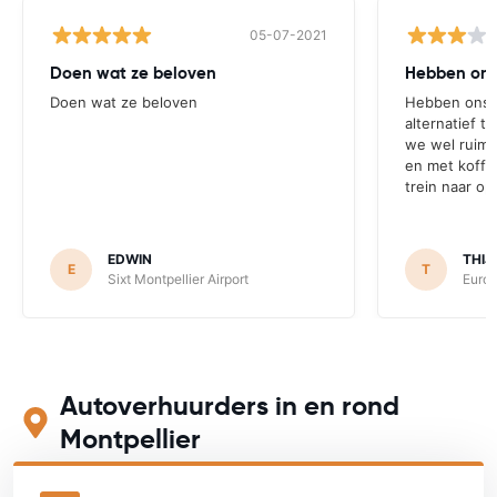
05-07-2021
Doen wat ze beloven
Hebben ons
Doen wat ze beloven
Hebben ons 
alternatief t
we wel ruim 3
en met koffer
trein naar op
EDWIN
THIJ
E
T
Sixt Montpellier Airport
Europ
Autoverhuurders in en rond
Montpellier