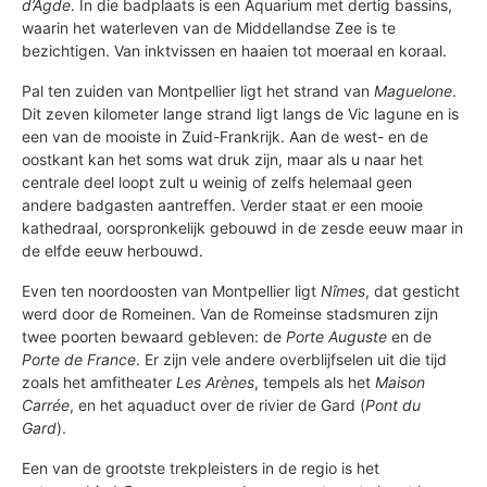
d’Agde
. In die badplaats is een Aquarium met dertig bassins,
waarin het waterleven van de Middellandse Zee is te
bezichtigen. Van inktvissen en haaien tot moeraal en koraal.
Pal ten zuiden van Montpellier ligt het strand van
Maguelone
.
Dit zeven kilometer lange strand ligt langs de Vic lagune en is
een van de mooiste in Zuid-Frankrijk. Aan de west- en de
oostkant kan het soms wat druk zijn, maar als u naar het
centrale deel loopt zult u weinig of zelfs helemaal geen
andere badgasten aantreffen. Verder staat er een mooie
kathedraal, oorspronkelijk gebouwd in de zesde eeuw maar in
de elfde eeuw herbouwd.
Even ten noordoosten van Montpellier ligt
Nîmes
, dat gesticht
werd door de Romeinen. Van de Romeinse stadsmuren zijn
twee poorten bewaard gebleven: de
Porte Auguste
en de
Porte de France
. Er zijn vele andere overblijfselen uit die tijd
zoals het amfitheater
Les Arènes
, tempels als het
Maison
Carrée
, en het aquaduct over de rivier de Gard (
Pont du
Gard
).
Een van de grootste trekpleisters in de regio is het