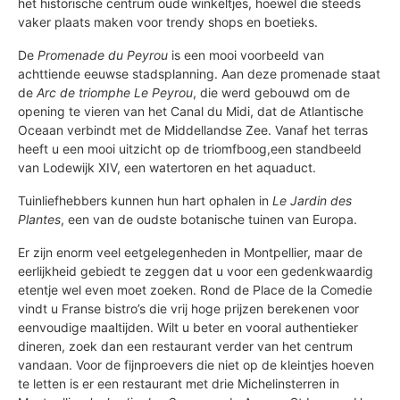
het historische centrum oude winkeltjes, hoewel die steeds
vaker plaats maken voor trendy shops en boetieks.
De
Promenade du Peyrou
is een mooi voorbeeld van
achttiende eeuwse stadsplanning. Aan deze promenade staat
de
Arc de triomphe Le Peyrou
, die werd gebouwd om de
opening te vieren van het Canal du Midi, dat de Atlantische
Oceaan verbindt met de Middellandse Zee. Vanaf het terras
heeft u een mooi uitzicht op de triomfboog,
een standbeeld
van Lodewijk XIV, een watertoren en het aquaduct.
Tuinliefhebbers kunnen hun hart ophalen in
Le Jardin des
Plantes
, een van de oudste botanische tuinen van Europa.
Er zijn enorm veel eetgelegenheden in Montpellier, maar de
eerlijkheid gebiedt te zeggen dat u voor een gedenkwaardig
etentje wel even moet zoeken. Rond de Place de la Comedie
vindt u Franse bistro’s die vrij hoge prijzen berekenen voor
eenvoudige maaltijden. Wilt u beter en vooral authentieker
dineren, zoek dan een restaurant verder van het centrum
vandaan. Voor de fijnproevers die niet op de kleintjes hoeven
te letten is er een restaurant met drie Michelinsterren in