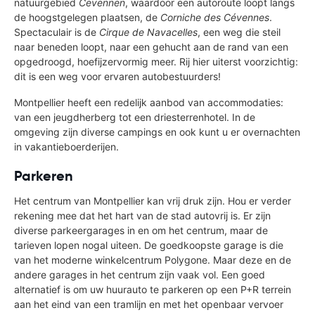
natuurgebied
Cevennen
, waardoor een autoroute loopt langs
de hoogstgelegen plaatsen, de
Corniche des Cévennes
.
Spectaculair is de
Cirque de Navacelles
, een weg die steil
naar beneden loopt, naar een gehucht aan de rand van een
opgedroogd, hoefijzervormig meer. Rij hier uiterst voorzichtig:
dit is een weg voor ervaren autobestuurders!
Montpellier heeft een redelijk aanbod van accommodaties:
van een jeugdherberg tot een driesterrenhotel. In de
omgeving zijn diverse campings en ook kunt u er overnachten
in vakantieboerderijen.
Parkeren
Het centrum van Montpellier kan vrij druk zijn. Hou er verder
rekening mee dat het hart van de stad autovrij is. Er zijn
diverse parkeergarages in en om het centrum, maar de
tarieven lopen nogal uiteen. De goedkoopste garage is die
van het moderne winkelcentrum Polygone. Maar deze en de
andere garages in het centrum zijn vaak vol. Een goed
alternatief is om uw huurauto te parkeren op een P+R terrein
aan het eind van een tramlijn en met het openbaar vervoer