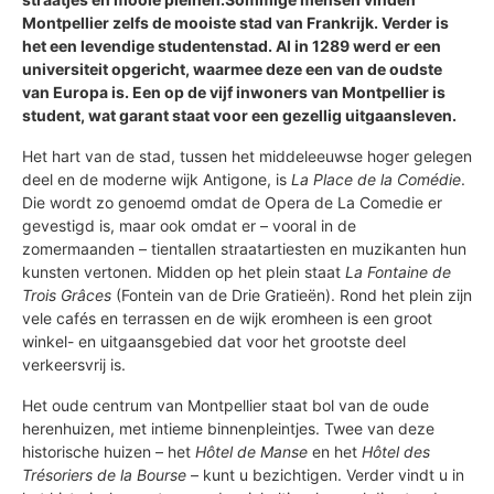
Montpellier zelfs de mooiste stad van Frankrijk. Verder is
het een levendige studentenstad. Al in 1289 werd er een
universiteit opgericht, waarmee deze een van de oudste
van Europa is. Een op de vijf inwoners van Montpellier is
student, wat garant staat voor een gezellig uitgaansleven.
Het hart van de stad, tussen het middeleeuwse hoger gelegen
deel en de moderne wijk Antigone, is
La Place de la Comédie
.
Die wordt zo genoemd omdat de Opera de La Comedie er
gevestigd is, maar ook omdat er – vooral in de
zomermaanden – tientallen straatartiesten en muzikanten hun
kunsten vertonen. Midden op het plein staat
La Fontaine de
Trois Grâces
(Fontein van de Drie Gratieën). Rond het plein zijn
vele cafés en terrassen en de wijk eromheen is een groot
winkel- en uitgaansgebied dat voor het grootste deel
verkeersvrij is.
Het oude centrum van Montpellier staat bol van de oude
herenhuizen, met intieme binnenpleintjes. Twee van deze
historische huizen – het
Hôtel de Manse
en het
Hôtel des
Trésoriers de la Bourse
– kunt u bezichtigen. Verder vindt u in