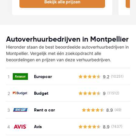
Bekijk alle prijzen
Autoverhuurbedrijven in Montpellier
Hieronder staan de best beoordeelde autoverhuurbedrijven in
Montpellier. Vergelijk met één zoekopdracht alle
beoordelingen en prijzen van deze verhuurbedrijven.
Europcar
9.2
(10251)
Budget
9
(11512)
Rent a car
8.9
(49)
G
Avis
8.9
(7437)