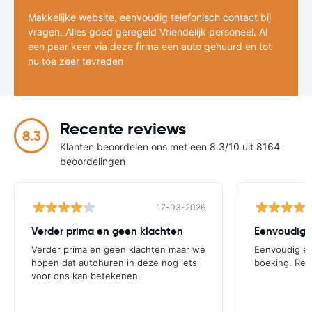
Makkelijke website, eenvoudig telefonisch contact bij
vragen. Alles goed geregeld Vriendelijk personeel. Al
een paar keer via deze firma een auto gehuurd en tot
nu toe zeer tevreden
Recente reviews
8.3
Klanten beoordelen ons met een 8.3/10 uit 8164
beoordelingen
17-03-2026
Verder prima en geen klachten
Verder prima en geen klachten maar we
Eenvoudig en
hopen dat autohuren in deze nog iets
boeking. Remi
voor ons kan betekenen.