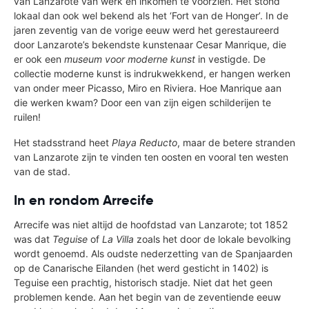
van Lanzarote van werk en inkomen te voorzien. Het stond
lokaal dan ook wel bekend als het ‘Fort van de Honger’. In de
jaren zeventig van de vorige eeuw werd het gerestaureerd
door Lanzarote’s bekendste kunstenaar Cesar Manrique, die
er ook een
museum voor moderne kunst
in vestigde. De
collectie moderne kunst is indrukwekkend, er hangen werken
van onder meer Picasso, Miro en Riviera. Hoe Manrique aan
die werken kwam? Door een van zijn eigen schilderijen te
ruilen!
Het stadsstrand heet
Playa Reducto
, maar de betere stranden
van Lanzarote zijn te vinden ten oosten en vooral ten westen
van de stad.
In en rondom Arrecife
Arrecife was niet altijd de hoofdstad van Lanzarote; tot 1852
was dat
Teguise
of
La Villa
zoals het door de lokale bevolking
wordt genoemd. Als oudste nederzetting van de Spanjaarden
op de Canarische Eilanden (het werd gesticht in 1402) is
Teguise een prachtig, historisch stadje. Niet dat het geen
problemen kende. Aan het begin van de zeventiende eeuw