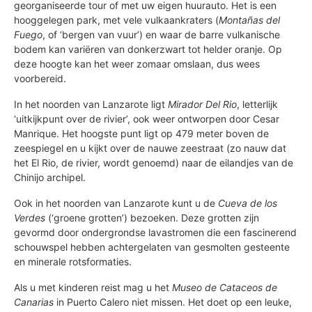
georganiseerde tour of met uw eigen huurauto. Het is een
hooggelegen park, met vele vulkaankraters (
Montañas del
Fuego
, of ‘bergen van vuur’) en waar de barre vulkanische
bodem kan variëren van donkerzwart tot helder oranje. Op
deze hoogte kan het weer zomaar omslaan, dus wees
voorbereid.
In het noorden van Lanzarote ligt
Mirador Del Rio
, letterlijk
‘uitkijkpunt over de rivier’, ook weer ontworpen door Cesar
Manrique. Het hoogste punt ligt op 479 meter boven de
zeespiegel en u kijkt over de nauwe zeestraat (zo nauw dat
het El Rio, de rivier, wordt genoemd) naar de eilandjes van de
Chinijo archipel.
Ook in het noorden van Lanzarote kunt u de
Cueva de los
Verdes
(‘groene grotten’) bezoeken. Deze grotten zijn
gevormd door ondergrondse lavastromen die een fascinerend
schouwspel hebben achtergelaten van gesmolten gesteente
en minerale rotsformaties.
Als u met kinderen reist mag u het
Museo de Cataceos de
Canarias
in Puerto Calero niet missen. Het doet op een leuke,