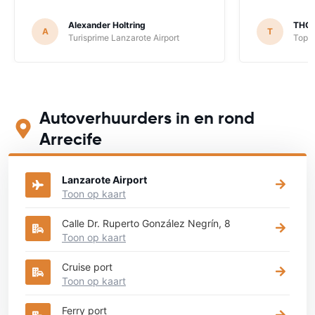
Alexander Holtring
THO
A
T
Turisprime Lanzarote Airport
TopCa
Autoverhuurders in en rond
Arrecife
Lanzarote Airport
Toon op kaart
Calle Dr. Ruperto González Negrín, 8
Toon op kaart
Cruise port
Toon op kaart
Ferry port