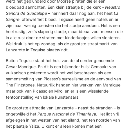
werd het geplunderd door Moorse piraten die er een
bloedbad aanrichten. Een klein straatje bij de kerk -
Neustro
Senora de Guadalupe
– herinnert daar nog aan, het heet
La
Sangre
, oftewel ‘het bloed’. Teguise heeft geen hotels en er
zijn maar weinig toeristen die het stadje aandoen. Het is een
heel rustig, zelfs slaperig stadje, maar ideaal voor mensen die
in alle rust door de straten met kinderkopjes willen slenteren.
Wel druk is het op zondag, als de grootste straatmarkt van
Lanzarote in Teguise plaatsvindt.
Buiten Teguise staat het huis van de al eerder genoemde
Cesar Manrique. En dit is een bijzonder huis! Gemaakt van
vulkanisch gesteente wordt het wel beschreven als een
samensmelting van Picasso’s surrealisme en de eenvoud van
The Flintstones. Natuurlijk hangen hier werken van Manrique,
maar ook van Picasso en Miro, en er is een wisselende
tentoonstelling van lokale kunstenaars.
De grootste attractie van Lanzarote – naast de stranden – is
ongetwijfeld het
Parque Nacional de Timanfaya
. Het ligt vrij
afgelegen in het westen van het eiland, net ten noorden van
het plaatsje Yaiza. U kunt er alleen komen met een