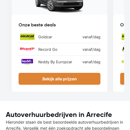
Onze beste deals
Onze
Goldcar
vanaf
/dag
Record Go
vanaf
/dag
Keddy By Europcar
vanaf
/dag
Bekijk alle prijzen
Autoverhuurbedrijven in Arrecife
Hieronder staan de best beoordeelde autoverhuurbedrijven in
Arrecife. Vergelijk met één zoekopdracht alle beoordelingen