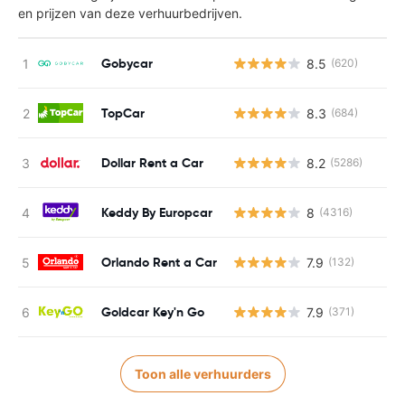
en prijzen van deze verhuurbedrijven.
Gobycar
8.5
(620)
TopCar
8.3
(684)
Dollar Rent a Car
8.2
(5286)
Keddy By Europcar
8
(4316)
Orlando Rent a Car
7.9
(132)
Goldcar Key'n Go
7.9
(371)
Toon alle verhuurders