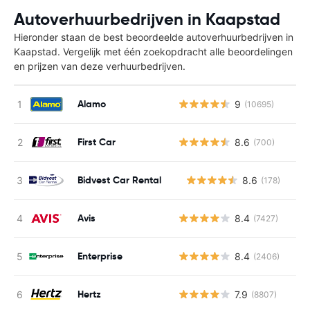
Autoverhuurbedrijven in Kaapstad
Hieronder staan de best beoordeelde autoverhuurbedrijven in
Kaapstad. Vergelijk met één zoekopdracht alle beoordelingen
en prijzen van deze verhuurbedrijven.
Alamo
9
(10695)
First Car
8.6
(700)
Bidvest Car Rental
8.6
(178)
G
Avis
8.4
(7427)
Enterprise
8.4
(2406)
Hertz
7.9
(8807)