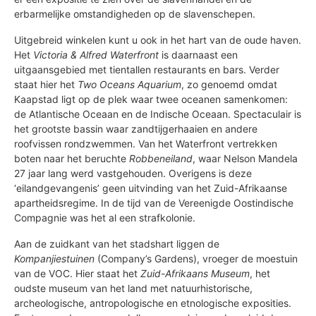
erbarmelijke omstandigheden op de slavenschepen.
Uitgebreid winkelen kunt u ook in het hart van de oude haven.
Het
Victoria & Alfred Waterfront
is daarnaast een
uitgaansgebied met tientallen restaurants en bars. Verder
staat hier het
Two Oceans Aquarium
, zo genoemd omdat
Kaapstad ligt op de plek waar twee oceanen samenkomen:
de Atlantische Oceaan en de Indische Oceaan. Spectaculair is
het grootste bassin waar zandtijgerhaaien en andere
roofvissen rondzwemmen. Van het Waterfront vertrekken
boten naar het beruchte
Robbeneiland
, waar Nelson Mandela
27 jaar lang werd vastgehouden. Overigens is deze
‘eilandgevangenis’ geen uitvinding van het Zuid-Afrikaanse
apartheidsregime. In de tijd van de Vereenigde Oostindische
Compagnie was het al een strafkolonie.
Aan de zuidkant van het stadshart liggen de
Kompanjiestuinen
(Company’s Gardens), vroeger de moestuin
van de VOC. Hier staat het
Zuid-Afrikaans Museum
, het
oudste museum van het land met natuurhistorische,
archeologische, antropologische en etnologische exposities.