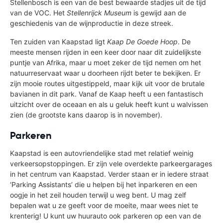
Stellenbosch is een van de best bewaarde stadjes uit de tijd
van de VOC. Het
Stellenrijck Museum
is gewijd aan de
geschiedenis van de wijnproductie in deze streek.
Ten zuiden van Kaapstad ligt
Kaap De Goede Hoop
. De
meeste mensen rijden in een keer door naar dit zuidelijkste
puntje van Afrika, maar u moet zeker de tijd nemen om het
natuurreservaat waar u doorheen rijdt beter te bekijken. Er
zijn mooie routes uitgestippeld, maar kijk uit voor de brutale
bavianen in dit park. Vanaf de Kaap heeft u een fantastisch
uitzicht over de oceaan en als u geluk heeft kunt u walvissen
zien (de grootste kans daarop is in november).
Parkeren
Kaapstad is een autovriendelijke stad met relatief weinig
verkeersopstoppingen. Er zijn vele overdekte parkeergarages
in het centrum van Kaapstad. Verder staan er in iedere straat
‘Parking Assistants’ die u helpen bij het inparkeren en een
oogje in het zeil houden terwijl u weg bent. U mag zelf
bepalen wat u ze geeft voor de moeite, maar wees niet te
krenterig! U kunt uw huurauto ook parkeren op een van de