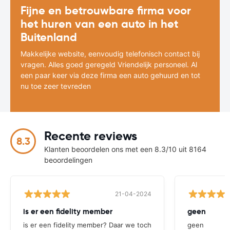
Fijne en betrouwbare firma voor
het huren van een auto in het
Buitenland
Makkelijke website, eenvoudig telefonisch contact bij
vragen. Alles goed geregeld Vriendelijk personeel. Al
een paar keer via deze firma een auto gehuurd en tot
nu toe zeer tevreden
Recente reviews
8.3
Klanten beoordelen ons met een 8.3/10 uit 8164
beoordelingen
21-04-2024
is er een fidelity member
geen
is er een fidelity member? Daar we toch
geen