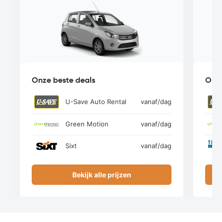
Onze beste deals
Onze
U-Save Auto Rental
vanaf
/dag
Green Motion
vanaf
/dag
Sixt
vanaf
/dag
Bekijk alle prijzen