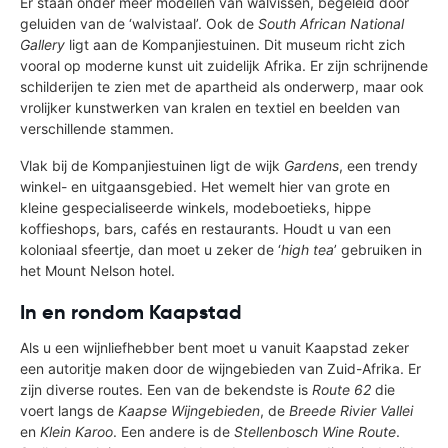
Er staan onder meer modellen van walvissen, begeleid door
geluiden van de ‘walvistaal’. Ook de
South African National
Gallery
ligt aan de Kompanjiestuinen. Dit museum richt zich
vooral op moderne kunst uit zuidelijk Afrika. Er zijn schrijnende
schilderijen te zien met de apartheid als onderwerp, maar ook
vrolijker kunstwerken van kralen en textiel en beelden van
verschillende stammen.
Vlak bij de Kompanjiestuinen ligt de wijk
Gardens
, een trendy
winkel- en uitgaansgebied. Het wemelt hier van grote en
kleine gespecialiseerde winkels, modeboetieks, hippe
koffieshops, bars, cafés en restaurants. Houdt u van een
koloniaal sfeertje, dan moet u zeker de ‘
high tea
’ gebruiken in
het Mount Nelson hotel.
In en rondom Kaapstad
Als u een wijnliefhebber bent moet u vanuit Kaapstad zeker
een autoritje maken door de wijngebieden van Zuid-Afrika. Er
zijn diverse routes. Een van de bekendste is
Route 62
die
voert langs de
Kaapse Wijngebieden
, de
Breede Rivier Vallei
en
Klein Karoo
. Een andere is de
Stellenbosch Wine Route
.