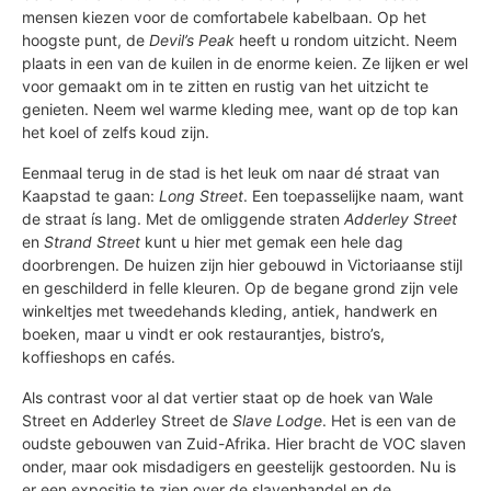
mensen kiezen voor de comfortabele kabelbaan. Op het
hoogste punt, de
Devil’s Peak
heeft u rondom uitzicht. Neem
plaats in een van de kuilen in de enorme keien. Ze lijken er wel
voor gemaakt om in te zitten en rustig van het uitzicht te
genieten. Neem wel warme kleding mee, want op de top kan
het koel of zelfs koud zijn.
Eenmaal terug in de stad is het leuk om naar dé straat van
Kaapstad te gaan:
Long Street
. Een toepasselijke naam, want
de straat ís lang. Met de omliggende straten
Adderley Street
en
Strand Street
kunt u hier met gemak een hele dag
doorbrengen. De huizen zijn hier gebouwd in Victoriaanse stijl
en geschilderd in felle kleuren. Op de begane grond zijn vele
winkeltjes met tweedehands kleding, antiek, handwerk en
boeken, maar u vindt er ook restaurantjes, bistro’s,
koffieshops en cafés.
Als contrast voor al dat vertier staat op de hoek van Wale
Street en Adderley Street de
Slave Lodge
. Het is een van de
oudste gebouwen van Zuid-Afrika. Hier bracht de VOC slaven
onder, maar ook misdadigers en geestelijk gestoorden. Nu is
er een expositie te zien over de slavenhandel en de