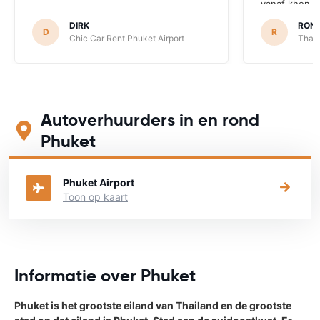
vanaf khon k
rijden
DIRK
RON
D
R
Chic Car Rent Phuket Airport
Thai 
Autoverhuurders in en rond
Phuket
Phuket Airport
Toon op kaart
Informatie over Phuket
Phuket is het grootste eiland van Thailand en de grootste