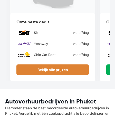
Onze beste deals
Onze
Sixt
vanaf
/dag
Yesaway
vanaf
/dag
Chic Car Rent
vanaf
/dag
Bekijk alle prijzen
Autoverhuurbedrijven in Phuket
Hieronder staan de best beoordeelde autoverhuurbedrijven in
Phuket. Vergelijk met één zoekopdracht alle beoordelingen en