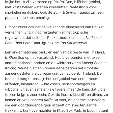
lelijke hotels zijn verrezen op Phi Phi Don, blijft het gebied,
met kristalhelder water en koraalriffen, fantastisch voor
snorkelen en duiken. Ook de
Surin & Similan Islands
zijn een
populaire duikbestemming.
U moet zeker ook het heuvelachtige binnenland van Phuket
verkennen. Er zijn nog restanten van het tropische
regenwoud, dat ooit heel Phuket bedekte, in het
Nationaal
Park Khao Phra
. Daar ligt ook de
Ton Sai
waterval.
Een ander nationaal park, en een van de beste van Thailand,
is
Khao Sok
op het vasteland. Het is verbonden met twee
andere nationale parken en de wildreservaten
Khlong Saen
en
Khlong Nakha
. Samen vormen deze parken het grootste
aaneengesloten natuurreservaat van zuidelijk Thailand. De
beboste bergketens zijn het leefgebied van onder meer
olifanten, luipaarden, wilde ossen, neushoornvogels en
gibbons. Er leven zelfs enkele tijgers, maar de kans dat u die
te zien krijgt is zeer klein. Ook de flora is kleurrijk en divers, zo
komen er twee soorten
Rafflesia
voor, de enorme lotusbloem
die een doordringende geur afgeeft om insecten aan te
trekken. U kunt overnachten in Khao Sok Park, in boomhutten!