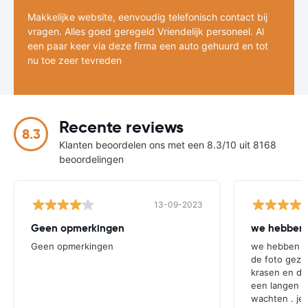
Makkelijke website, eenvoudig telefonisch contact bij
vragen. Alles goed geregeld Vriendelijk personeel. Al
een paar keer via deze firma een auto gehuurd en tot
nu toe zeer tevreden
Recente reviews
8.3
Klanten beoordelen ons met een 8.3/10 uit 8168
beoordelingen
13-09-2023
Geen opmerkingen
we hebben 
Geen opmerkingen
we hebben de
de foto geze
krasen en deu
een langen re
wachten . j