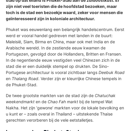
stad op dat eiland is Phuket-Stad aan de zuidoostkust. Er
zijn niet veel toeristen die de hoofdstad bezoeken, maar
toch is de stad een bezoekje waard, zeker voor mensen die
geïnteresseerd zijn in koloniale architectuur.
Phuket was eeuwenlang een belangrijk handelscentrum. Eerst
werd er vooral handel gedreven met landen in de buurt:
Maleisië, Siam, Birma en China, maar ook met India en de
Arabische wereld. In de zestiende eeuw kwamen de
Portugezen, gevolgd door de Hollanders, Britten en Fransen.
In de negentiende eeuw vestigden veel Chinezen zich in de
stad die er een duidelijk stempel op drukten. De Sino-
Portugese architectuur is vooral zichtbaar langs
Deebuk Road
en
Thalang Road
. Verder zijn er kleurrijke Chinese tempels in
de Phuket-Stad.
De twee grootste markten van de stad zijn de
Chatuchak
weekendmarkt
en de
Chao Fah markt
bij de tempel Wat
Nakha. Het zijn ‘gewone’ markten voor de lokale bevolking en
u kunt er – zoals overal in Thailand – uitstekende Thaise
gerechten verorberen bij de vele eetstalletjes.