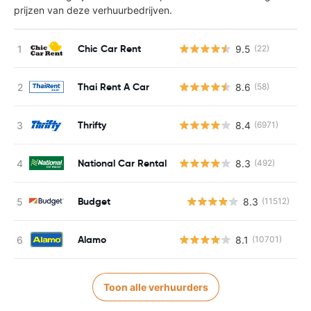
prijzen van deze verhuurbedrijven.
Chic Car Rent
9.5
(22)
Thai Rent A Car
8.6
(58)
Thrifty
8.4
(6971)
National Car Rental
8.3
(492)
Budget
8.3
(11512)
G
Alamo
8.1
(10701)
Toon alle verhuurders