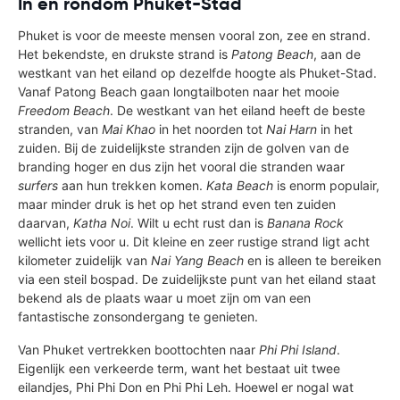
In en rondom Phuket-Stad
Phuket is voor de meeste mensen vooral zon, zee en strand.
Het bekendste, en drukste strand is
Patong Beach
, aan de
westkant van het eiland op dezelfde hoogte als Phuket-Stad.
Vanaf Patong Beach gaan longtailboten naar het mooie
Freedom Beach
. De westkant van het eiland heeft de beste
stranden, van
Mai Khao
in het noorden tot
Nai Harn
in het
zuiden. Bij de zuidelijkste stranden zijn de golven van de
branding hoger en dus zijn het vooral die stranden waar
surfers
aan hun trekken komen.
Kata Beach
is enorm populair,
maar minder druk is het op het strand even ten zuiden
daarvan,
Katha Noi
. Wilt u echt rust dan is
Banana Rock
wellicht iets voor u. Dit kleine en zeer rustige strand ligt acht
kilometer zuidelijk van
Nai Yang Beach
en is alleen te bereiken
via een steil bospad. De zuidelijkste punt van het eiland staat
bekend als de plaats waar u moet zijn om van een
fantastische zonsondergang te genieten.
Van Phuket vertrekken boottochten naar
Phi Phi Island
.
Eigenlijk een verkeerde term, want het bestaat uit twee
eilandjes, Phi Phi Don en Phi Phi Leh. Hoewel er nogal wat