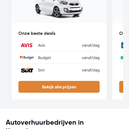
Onze beste deals
Onze
Avis
vanaf
/dag
Budget
vanaf
/dag
Sixt
vanaf
/dag
Bekijk alle prijzen
Autoverhuurbedrijven in