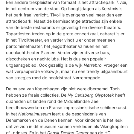
Een andere trekpleister van formaat is het attractiepark
Tivoli
,
in het centrum van de stad. Op hoogtijdagen als Kerstmis is
het park fraai verlicht. Tivoli is overigens veel meer dan een
attractiepark. Naast de kermisachtige attracties zijn enkele
van de beste restaurants er gevestigd en diverse theaters.
Topartiesten treden op in de grote concertzaal, cabaret is er
in het Tivolitheater, en verder vindt u er onder meer een
pantomimetheater, het jeugdtheater Valmuen en het
openluchttheater Plænen. Verder zijn er diverse bars,
discotheken en nachtclubs. Het is dus een populair
uitgaansgebied. Ook gezellig is de wijk
Nørrebro
, vroeger een
wat verpauperde volkswijk, maar nu een trendy uitgaansbuurt
van steegjes rond de hoofdstraat Nørrebrogade.
De musea van Kopenhagen zijn niet wereldberoemd. Toch
hebben ze fraaie collecties. De
Ny Carlsberg Glyptotek
heeft
oudheden uit landen rond de Middellandse Zee,
beeldhouwwerken en Franse impressionistische schilderkunst.
In het
Nationalmuseum
leert u de geschiedenis van
Denemarken en de Denen kennen. Voor kinderen is het leuk
dat ze zich in dit museum kunnen verkleden als Vikingkapitein
of -prinses. En in het
Dansk Design Center
aan de HC