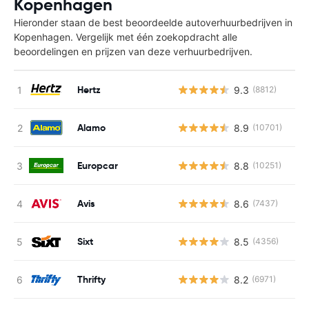
Kopenhagen
Hieronder staan de best beoordeelde autoverhuurbedrijven in
Kopenhagen. Vergelijk met één zoekopdracht alle
beoordelingen en prijzen van deze verhuurbedrijven.
Hertz
9.3
(8812)
Alamo
8.9
(10701)
Europcar
8.8
(10251)
Avis
8.6
(7437)
Sixt
8.5
(4356)
Thrifty
8.2
(6971)