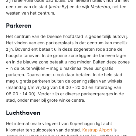
zijn sfeervolle oude badhotels. De meeste hotels vindt u in het
centrum van de stad (
Indre By
) en de wijk
Vesterbro
, net ten
westen van het centrum.
Parkeren
Het centrum van de Deense hoofdstad is gedeeltelijk autovrij.
Het vinden van een parkeerplaats in dat centrum kan moeilijk
zijn. Bovendient betaalt u in deze zogeheten rode zone de
hoogste tarieven. In de groene zone liggen de tarieven lager
en in de blauwe zone betaalt u nog minder. Buiten deze zones
– in de buitenwijken – mag u maximaal twee uur gratis
parkeren. Daarna moet u ook daar betalen. In de hele stad
mag u gratis parkeren buiten de openingstijen van winkels
(maandag t/m vrijdag van 08.00 - 20.00 en zaterdag van
08.00 - 14.00). Verder zijn er diverse parkeergarages in de
stad, onder meer bij grote winkelcentra.
Luchthaven
Het internationale vliegveld van Kopenhagen ligt acht
kilometer ten zuidoosten van de stad.
Kastrup Airport
is