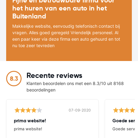
Fijne en betrouwbare firma voor
het huren van een auto in het
Buitenland
Makkelijke website, eenvoudig telefonisch contact bij
vragen. Alles goed geregeld Vriendelijk personeel. Al
een paar keer via deze firma een auto gehuurd en tot
nu toe zeer tevreden
Recente reviews
8.3
Klanten beoordelen ons met een 8.3/10 uit 8168
beoordelingen
07-09-2020
prima website!
Goede serv
prima website!
Goede servi