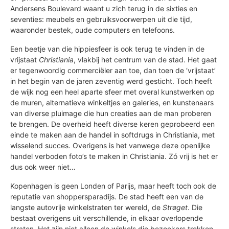
Andersens Boulevard waant u zich terug in de sixties en
seventies: meubels en gebruiksvoorwerpen uit die tijd,
waaronder bestek, oude computers en telefoons.
Een beetje van die hippiesfeer is ook terug te vinden in de
vrijstaat
Christiania
, vlakbij het centrum van de stad. Het gaat
er tegenwoordig commerciëler aan toe, dan toen de ‘vrijstaat’
in het begin van de jaren zeventig werd gesticht. Toch heeft
de wijk nog een heel aparte sfeer met overal kunstwerken op
de muren, alternatieve winkeltjes en galeries, en kunstenaars
van diverse pluimage die hun creaties aan de man proberen
te brengen. De overheid heeft diverse keren geprobeerd een
einde te maken aan de handel in softdrugs in Christiania, met
wisselend succes. Overigens is het vanwege deze openlijke
handel verboden foto’s te maken in Christiania. Zó vrij is het er
dus ook weer niet…
Kopenhagen is geen Londen of Parijs, maar heeft toch ook de
reputatie van shoppersparadijs. De stad heeft een van de
langste autovrije winkelstraten ter wereld, de
Strøget
. Die
bestaat overigens uit verschillende, in elkaar overlopende
straten. Het zijn niet alleen de winkels die bezoekers trekken,