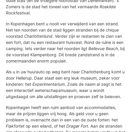
oude stad (en de vroegere hoofdstad van Denemarken). ’s
Zomers is de stad het toneel van het vermaarde
Roskilde
Rockfestival
.
In Kopenhagen bent u nooit ver verwijderd van een strand.
Net ten noorden van de stad liggen stranden bij de chique
voorstad
Charlottenlund
. Verder zijn er restanten te zien van
een fort, dat nu een restaurant huisvest. Rond de ruïne is een
camping. Iets verder naar het noorden ligt
Bellevue Beach
, bij
de voorstad Klampenborg. Dit brede zandstrand is in de
zomermaanden enorm populair.
Als u in uw huurauto op weg bent naar Charlottenburg komt u
door Hellerup. Daar staat een erg leuk museum, zeker voor
kinderen: het
Experimentarium
. Zoals de naam al zegt is het
een interactief wetenschapsmuseum, waar u wordt
uitgedaagd om alle uitstallingen en proeven zelf te beleven.
Kopenhagen heeft een ruim aanbod van accommodaties,
maar de prijzen liggen vrij hoog. Als geld voor u geen
probleem is, overnacht dan in een van de oude forten: het
Flakfortet
op een eiland, of het
Dragør Fort
. Aan de stranden