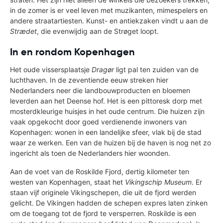
in de zomer is er veel leven met muzikanten, mimespelers en
andere straatartiesten. Kunst- en antiekzaken vindt u aan de
Strædet
, die evenwijdig aan de Strøget loopt.
In en rondom Kopenhagen
Het oude vissersplaatsje
Drag
ø
r
ligt pal ten zuiden van de
luchthaven. In de zeventiende eeuw streken hier
Nederlanders neer die landbouwproducten en bloemen
leverden aan het Deense hof. Het is een pittoresk dorp met
mosterdkleurige huisjes in het oude centrum. Die huizen zijn
vaak opgekocht door goed verdienende inwoners van
Kopenhagen: wonen in een landelijke sfeer, vlak bij de stad
waar ze werken. Een van de huizen bij de haven is nog net zo
ingericht als toen de Nederlanders hier woonden.
Aan de voet van de Roskilde Fjord, dertig kilometer ten
westen van Kopenhagen, staat het
Vikingschip Museum
. Er
staan vijf originele Vikingschepen, die uit de fjord werden
gelicht. De Vikingen hadden de schepen expres laten zinken
om de toegang tot de fjord te versperren. Roskilde is een