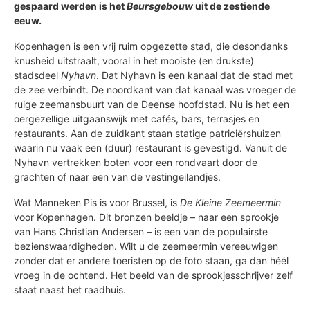
gespaard werden is het
Beursgebouw
uit de zestiende
eeuw.
Kopenhagen is een vrij ruim opgezette stad, die desondanks
knusheid uitstraalt, vooral in het mooiste (en drukste)
stadsdeel
Nyhavn
. Dat Nyhavn is een kanaal dat de stad met
de zee verbindt. De noordkant van dat kanaal was vroeger de
ruige zeemansbuurt van de Deense hoofdstad. Nu is het een
oergezellige uitgaanswijk met cafés, bars, terrasjes en
restaurants. Aan de zuidkant staan statige patriciërshuizen
waarin nu vaak een (duur) restaurant is gevestigd. Vanuit de
Nyhavn vertrekken boten voor een rondvaart door de
grachten of naar een van de vestingeilandjes.
Wat Manneken Pis is voor Brussel, is
De Kleine Zeemeermin
voor Kopenhagen. Dit bronzen beeldje – naar een sprookje
van Hans Christian Andersen – is een van de populairste
bezienswaardigheden. Wilt u de zeemeermin vereeuwigen
zonder dat er andere toeristen op de foto staan, ga dan héél
vroeg in de ochtend. Het beeld van de sprookjesschrijver zelf
staat naast het raadhuis.