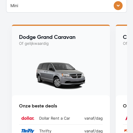
Mini
Dodge Grand Caravan
Chry
Of gelijkwaardig
Of ge
Onze beste deals
Onze
Dollar Rent a Car
vanaf
/dag
Thrifty
vanaf
/dag