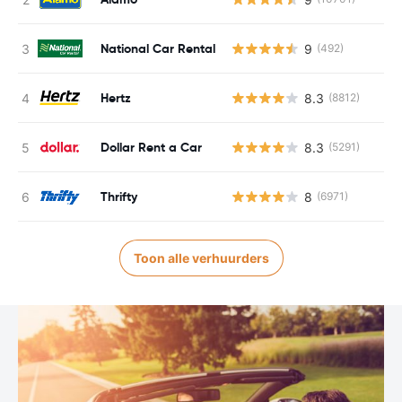
National Car Rental
9
(492)
Hertz
8.3
(8812)
Dollar Rent a Car
8.3
(5291)
Thrifty
8
(6971)
Toon alle verhuurders