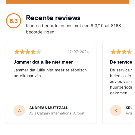
Recente reviews
8.3
Klanten beoordelen ons met een 8.3/10 uit 8168
beoordelingen
17-07-2024
Jammer dat jullie niet meer
De service 
Jammer dat jullie niet meer telefonisch
De service v
bereikbaar zijn.
helemaal in 
advies via ma
huurperiode,
gekomen.
ANDREAS MUTTZALL
KRIS
A
K
Avis Calgary International Airport
Avis 