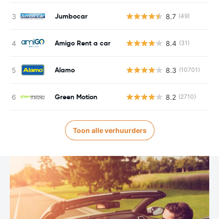
Jumbocar
8.7
(49)
Amigo Rent a car
8.4
(31)
Alamo
8.3
(10701)
Green Motion
8.2
(2710)
Toon alle verhuurders