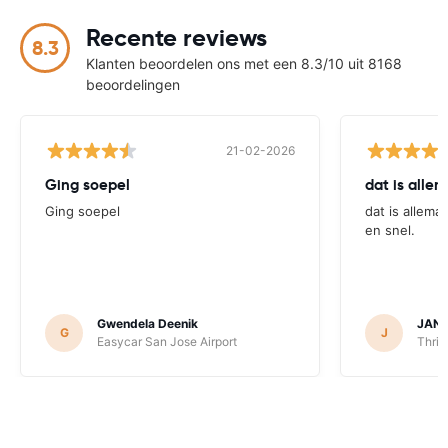
Recente reviews
8.3
Klanten beoordelen ons met een 8.3/10 uit 8168
beoordelingen
21-02-2026
Ging soepel
dat is alle
Ging soepel
dat is allema
en snel.
Gwendela Deenik
JANN
G
J
Easycar San Jose Airport
Thrif