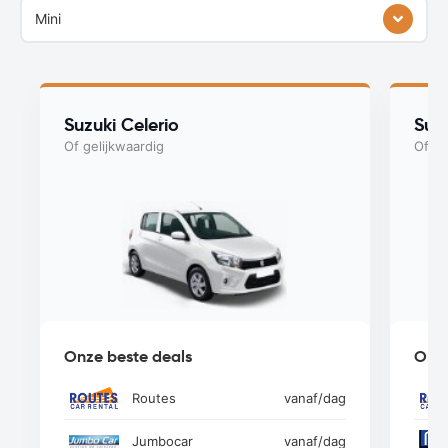
Mini
Suzuki Celerio
Suz
Of gelijkwaardig
Of ge
Onze beste deals
Onze
Routes
vanaf
/dag
Jumbocar
vanaf
/dag