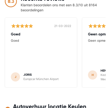
8.3
Klanten beoordelen ons met een 8.3/10 uit 8164
beoordelingen
21-03-2022
Goed
Geen opme
Goed
Geen opmerk
HENR
JORIS
H
Keddy
J
Europcar München Airport
Weeze
Autoverhuur locatie Keulen