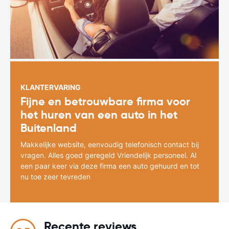
KLANTERVARING
Fijne en betrouwbare firma voor
het huren van een auto in het
Buitenland
Makkelijke website, eenvoudig telefonisch contact bij
vragen. Alles goed geregeld Vriendelijk personeel. Al
een paar keer via deze firma een auto gehuurd en tot
nu toe zeer tevreden
Recente reviews