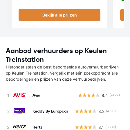
Bekijk alle prijzen
Aanbod verhuurders op Keulen
Treinstation
Hieronder staan de best beoordeelde autoverhuurbedrijven
op Keulen Treinstation. Vergelijk met één zoekopdracht alle
beoordelingen en prijzen van deze verhuurbedrijven.
Avis
8.4
(7427)
G
Keddy By Europcar
8.2
(4316)
Hertz
8.1
(8807)