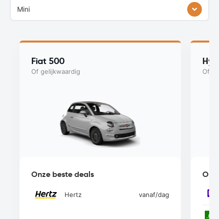
Mini
Fiat 500
Hyu
Of gelijkwaardig
Of ge
Onze beste deals
Onze
Hertz
vanaf
/dag