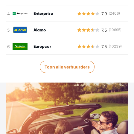
Enterprise
7.9
(2406)
Alamo
7.5
(10695)
Europcar
7.5
(10239)
Toon alle verhuurders