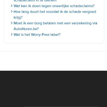
schadeclaim in te dienen?
Wat kan ik doen tegen oneerlijke schadeclaims?
Hoe lang duurt het voordat ik de schade vergoed
krijg?
Moet ik een borg betalen met een verzekering via
AutoHuren.be?
Wat is het Worry-Free label?