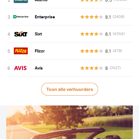
Enterprise
8.1
(2406)
Sixt
8.1
(4354)
Flizzr
8.1
(479)
Avis
8
(7427)
Toon alle verhuurders