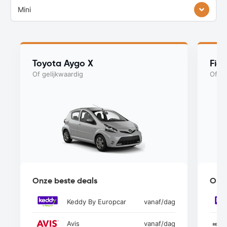
Mini
Toyota Aygo X
Fiat
Of gelijkwaardig
Of ge
Onze beste deals
Onze
Keddy By Europcar
vanaf
/dag
Avis
vanaf
/dag