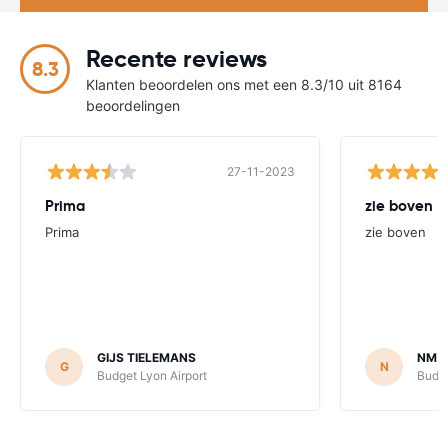
Recente reviews
8.3
Klanten beoordelen ons met een 8.3/10 uit 8164
beoordelingen
27-11-2023
Prima
zie boven
Prima
zie boven
GIJS TIELEMANS
NM
G
N
Budget Lyon Airport
Budge