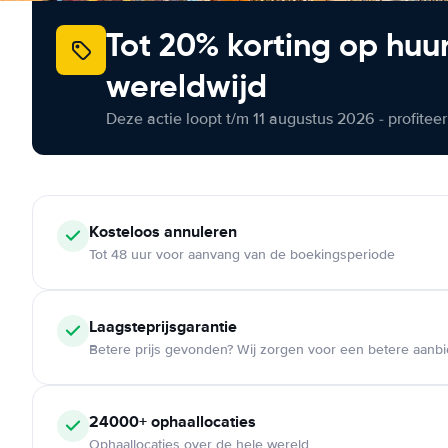
Tot 20% korting op huu
wereldwijd
Deze actie loopt t/m 11 augustus 2026 - profite
Kosteloos
annuleren
Tot 48 uur voor aanvang van de boekingsperiode
Laagsteprijsgarantie
Betere prijs gevonden? Wij zorgen voor een betere aanb
24000+
ophaallocaties
Ophaallocaties over de hele wereld