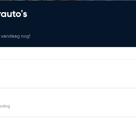
rauto's
er vandaag nog!
ieding