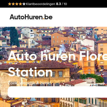
8.3
Klantbeoordelingen
/ 10
AutoHuren
.
be
Auto huren Flor
Station
Zoek, vergelijk & boek!