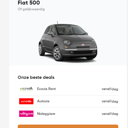
Fiat 500
Of gelijkwaardig
Onze beste deals
Ecovia Rent
vanaf
/dag
Autovia
vanaf
/dag
Noleggiare
vanaf
/dag