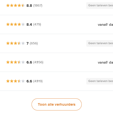
8.8
(1867)
Geen tarieven be
8.4
vanaf
/ d
(479)
7
(656)
Geen tarieven be
6.6
vanaf
/ d
(4356)
6.6
(4319)
Geen tarieven be
Toon alle verhuurders