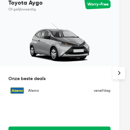
Toyota Aygo
Worry-Free
Of gelijkwaardig
Onze beste deals
Alamo
vanaf
/dag