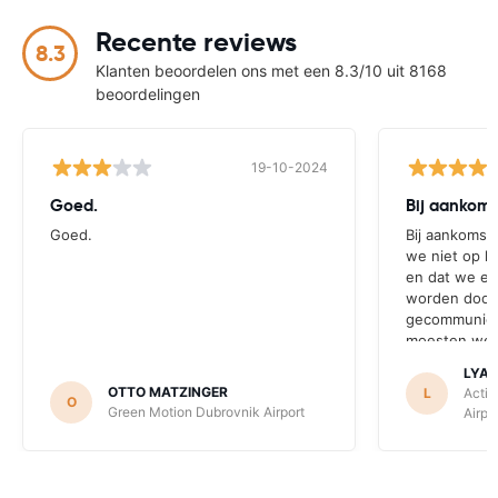
Recente reviews
8.3
Klanten beoordelen ons met een 8.3/10 uit 8168
beoordelingen
19-10-2024
Goed.
Bij aankoms
Goed.
Bij aankomst 
we niet op he
en dat we ei
worden door a
gecommunice
moesten we 
LYA
OTTO MATZINGER
L
Activ
O
Green Motion Dubrovnik Airport
Airpo