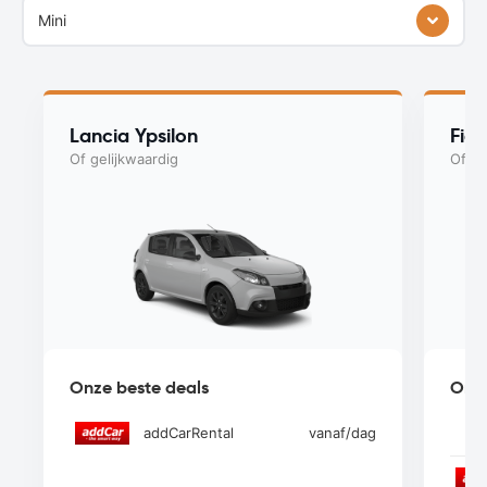
Mini
Lancia Ypsilon
Fia
Of gelijkwaardig
Of ge
Onze beste deals
Onze
addCarRental
vanaf
/dag