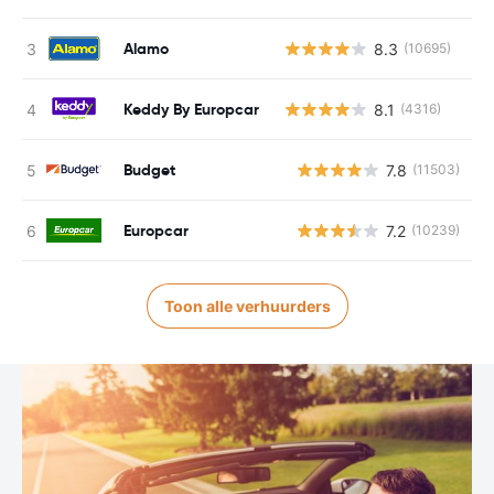
Alamo
8.3
(10695)
Keddy By Europcar
8.1
(4316)
Budget
7.8
(11503)
G
Europcar
7.2
(10239)
G
Toon alle verhuurders