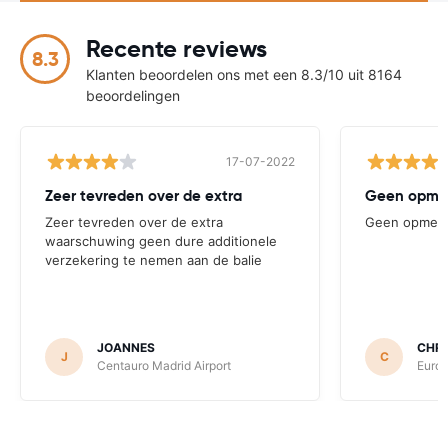
Recente reviews
8.3
Klanten beoordelen ons met een 8.3/10 uit 8164
beoordelingen
17-07-2022
Zeer tevreden over de extra
Geen opme
Zeer tevreden over de extra
Geen opmerk
waarschuwing geen dure additionele
verzekering te nemen aan de balie
JOANNES
CHRI
J
C
Centauro Madrid Airport
Europ