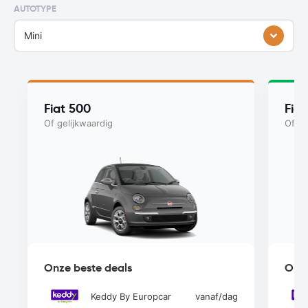
AUTOTYPE
Mini
Fiat 500
Fiat
Of gelijkwaardig
Of ge
Onze beste deals
Onze
Keddy By Europcar
vanaf
/dag