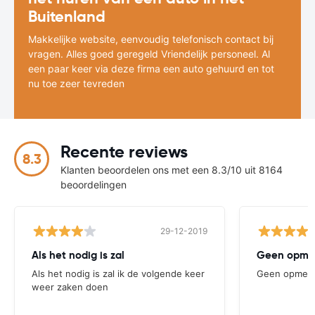
Buitenland
Makkelijke website, eenvoudig telefonisch contact bij
vragen. Alles goed geregeld Vriendelijk personeel. Al
een paar keer via deze firma een auto gehuurd en tot
nu toe zeer tevreden
Recente reviews
8.3
Klanten beoordelen ons met een 8.3/10 uit 8164
beoordelingen
29-12-2019
Als het nodig is zal
Geen opmer
Als het nodig is zal ik de volgende keer
Geen opmerk
weer zaken doen