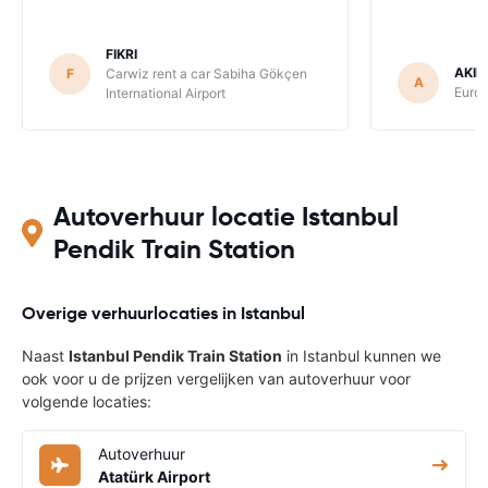
FIKRI
AKIN
F
Carwiz rent a car Sabiha Gökçen
A
Europ
International Airport
Autoverhuur locatie Istanbul
Pendik Train Station
Overige verhuurlocaties in Istanbul
Naast
Istanbul Pendik Train Station
in Istanbul kunnen we
ook voor u de prijzen vergelijken van autoverhuur voor
volgende locaties:
Autoverhuur
Atatürk Airport