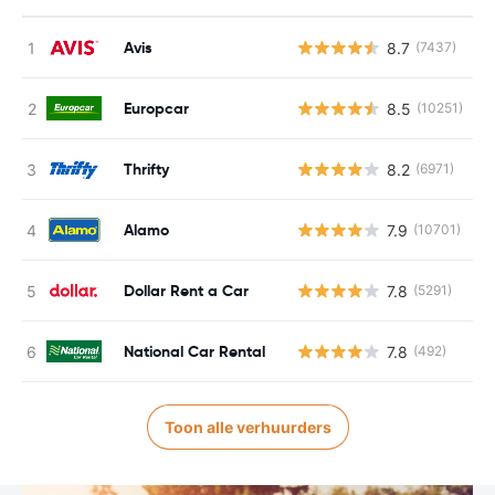
Avis
8.7
(7437)
G
Europcar
8.5
(10251)
G
Thrifty
8.2
(6971)
G
Alamo
7.9
(10701)
G
Dollar Rent a Car
7.8
(5291)
G
National Car Rental
7.8
(492)
G
Toon alle verhuurders