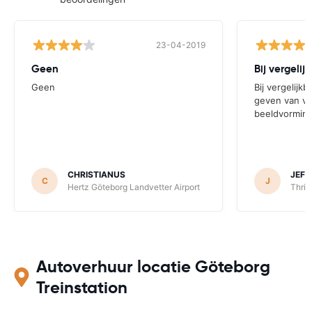
23-04-2019
Geen
Geen
Bij vergelijk
geven van ve
beeldvormin
CHRISTIANUS
JEFF
C
J
Hertz Göteborg Landvetter Airport
Thrif
Autoverhuur locatie Göteborg
Treinstation