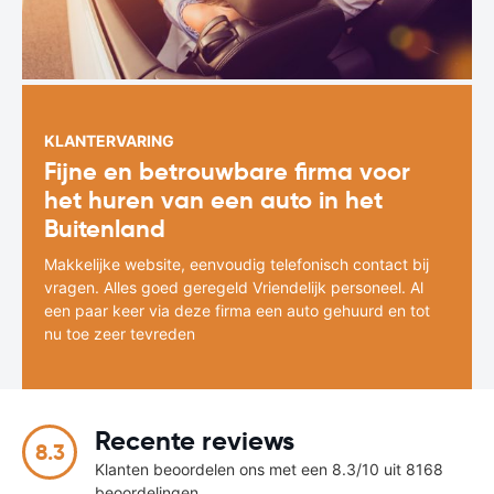
KLANTERVARING
Fijne en betrouwbare firma voor
het huren van een auto in het
Buitenland
Makkelijke website, eenvoudig telefonisch contact bij
vragen. Alles goed geregeld Vriendelijk personeel. Al
een paar keer via deze firma een auto gehuurd en tot
nu toe zeer tevreden
Recente reviews
8.3
Klanten beoordelen ons met een 8.3/10 uit 8168
beoordelingen