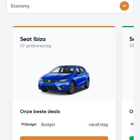
Economy
Seat Ibiza
Seat
Of gelijkwaardig
Of ge
Onze beste deals
Onze
Budget
vanaf
/dag