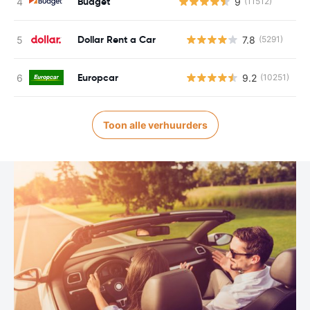
Budget
9
(11512)
Dollar Rent a Car
7.8
(5291)
G
Europcar
9.2
(10251)
G
Toon alle verhuurders