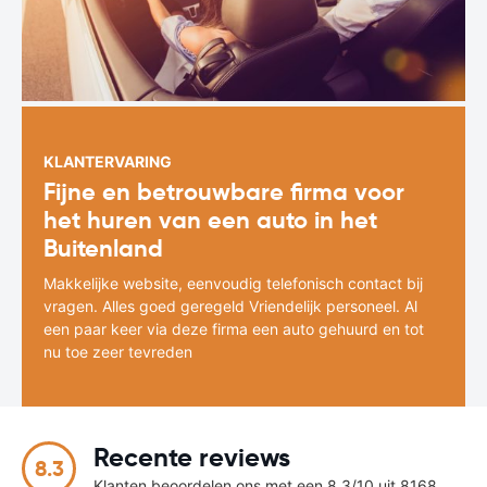
KLANTERVARING
Fijne en betrouwbare firma voor
het huren van een auto in het
Buitenland
Makkelijke website, eenvoudig telefonisch contact bij
vragen. Alles goed geregeld Vriendelijk personeel. Al
een paar keer via deze firma een auto gehuurd en tot
nu toe zeer tevreden
Recente reviews
8.3
Klanten beoordelen ons met een 8.3/10 uit 8168