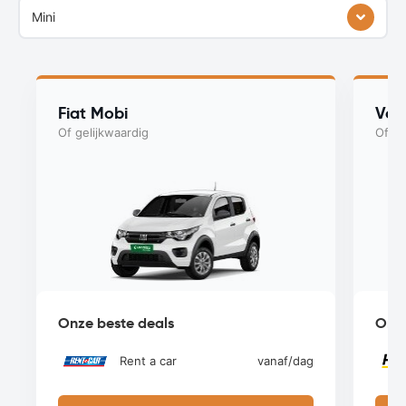
Mini
Fiat Mobi
Vol
Of gelijkwaardig
Of ge
Onze beste deals
Onze
Rent a car
vanaf
/dag