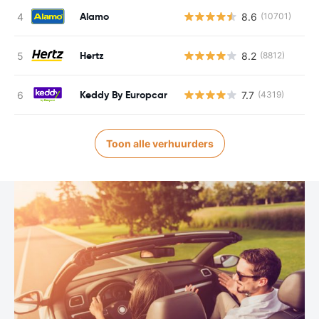
Alamo
8.6
(10701)
Hertz
8.2
(8812)
Keddy By Europcar
7.7
(4319)
Toon alle verhuurders