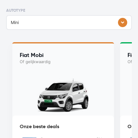
AUTOTYPE
Mini
Fiat Mobi
Fia
Of gelijkwaardig
Of ge
Onze beste deals
Onze