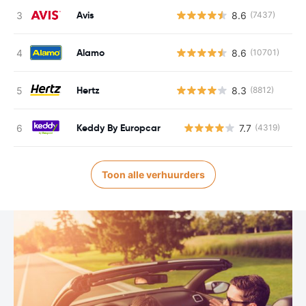
Avis
8.6
(7437)
Alamo
8.6
(10701)
Hertz
8.3
(8812)
Keddy By Europcar
7.7
(4319)
G
Toon alle verhuurders