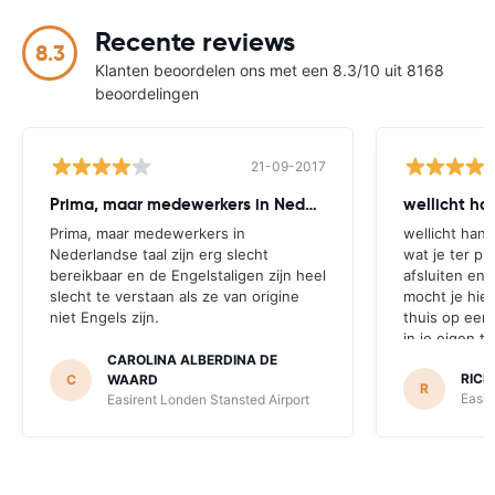
Recente reviews
8.3
Klanten beoordelen ons met een 8.3/10 uit 8168
beoordelingen
21-09-2017
Prima, maar medewerkers in Nederlandse
wellicht ha
Prima, maar medewerkers in
wellicht han
Nederlandse taal zijn erg slecht
wat je ter pl
bereikbaar en de Engelstaligen zijn heel
afsluiten en
slecht te verstaan als ze van origine
mocht je hier
niet Engels zijn.
thuis op een
in je eigen ta
toch onder dr
CAROLINA ALBERDINA DE
RICH
C
WAARD
met een vraag
R
Easir
Easirent Londen Stansted Airport
het verzoek i
duits of engel
klantvriendel
dit niet kun
keuzemenu o.i