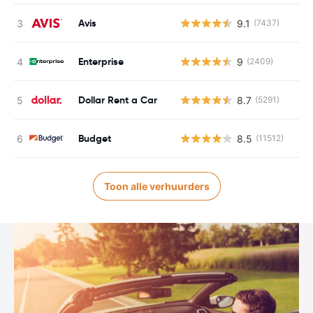
Avis
9.1
(7437)
Enterprise
9
(2409)
Dollar Rent a Car
8.7
(5291)
Budget
8.5
(11512)
Toon alle verhuurders