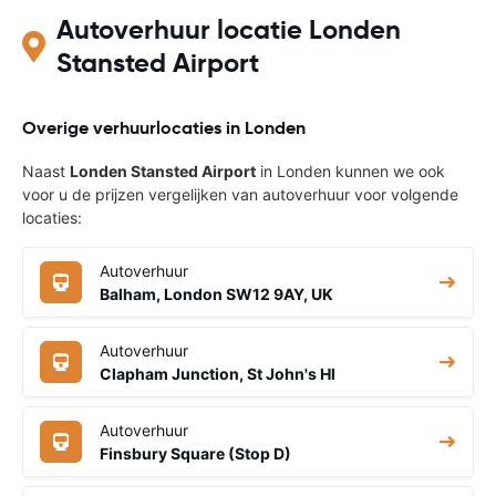
naar een ned
Autoverhuur locatie Londen
doorverbonde
mochten er vr
Stansted Airport
opmerkingen 
hoor ik het g
groeten, Will
Overige verhuurlocaties in Londen
Naast
Londen Stansted Airport
in Londen kunnen we ook
voor u de prijzen vergelijken van autoverhuur voor volgende
locaties:
Autoverhuur
Balham, London SW12 9AY, UK
Autoverhuur
Clapham Junction, St John's Hl
Autoverhuur
Finsbury Square (Stop D)