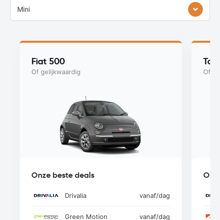
Mini
Fiat 500
Toy
Of gelijkwaardig
Of ge
Onze beste deals
Onze
Drivalia
vanaf
/dag
Green Motion
vanaf
/dag