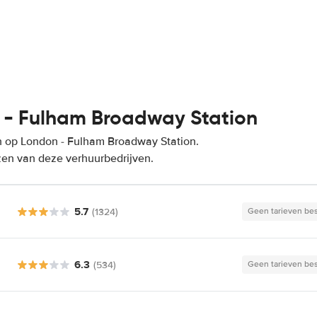
 - Fulham Broadway Station
n op London - Fulham Broadway Station.
zen van deze verhuurbedrijven.
5.7
(1324)
Geen tarieven be
6.3
(534)
Geen tarieven be