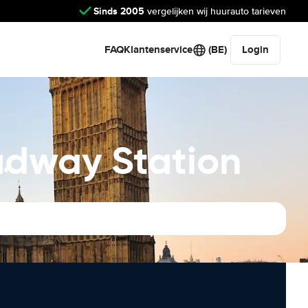
Sinds 2005
vergelijken wij huurauto tarieven
FAQ
Klantenservice
(BE)
Login
adway Station