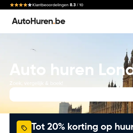
8.3
Klantbeoordelingen
/ 10
AutoHuren
.
be
Auto huren Lon
Zoek, vergelijk & boek!
Tot 20% korting op huu