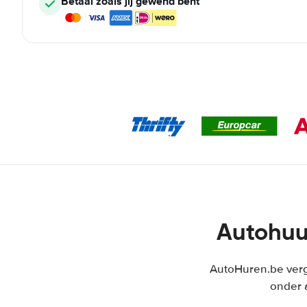
Betaal zoals jij gewend bent
Autohuu
AutoHuren.be verge
onder 