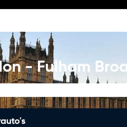
don - Fulham Bro
rauto's