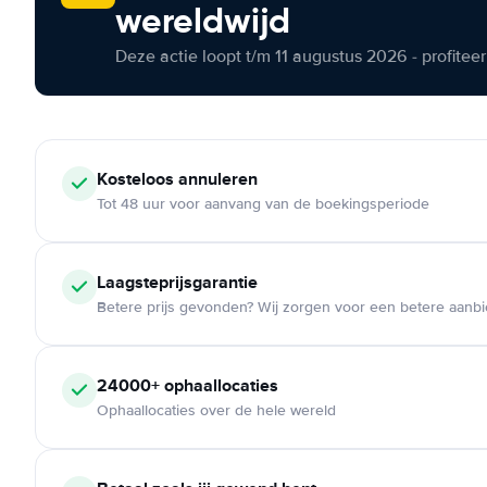
wereldwijd
Deze actie loopt t/m 11 augustus 2026 - profite
Kosteloos
annuleren
Tot 48 uur voor aanvang van de boekingsperiode
Laagsteprijsgarantie
Betere prijs gevonden? Wij zorgen voor een betere aanb
24000+
ophaallocaties
Ophaallocaties over de hele wereld