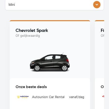
Mini
Chevrolet Spark
Fiat
Of gelijkwaardig
Of ge
Onze beste deals
Onze
Autounion Car Rental
vanaf
/dag