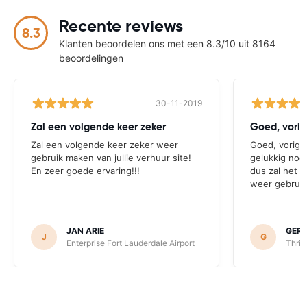
Recente reviews
8.3
Klanten beoordelen ons met een 8.3/10 uit 8164
beoordelingen
30-11-2019
Zal een volgende keer zeker
Goed, vorig
Zal een volgende keer zeker weer
Goed, vorige
gebruik maken van jullie verhuur site!
gelukkig nog 
En zeer goede ervaring!!!
dus zal het 
weer gebruik
JAN ARIE
GER
J
G
Enterprise Fort Lauderdale Airport
Thrif