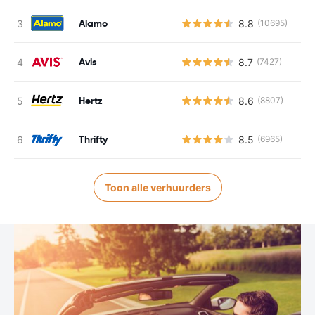
Alamo
8.8
(10695)
Avis
8.7
(7427)
Hertz
8.6
(8807)
Thrifty
8.5
(6965)
Toon alle verhuurders