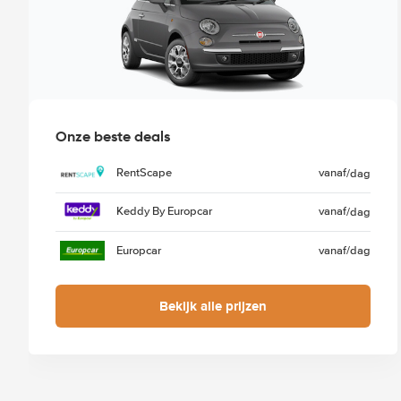
Onze beste deals
RentScape
vanaf
/dag
Keddy By Europcar
vanaf
/dag
Europcar
vanaf
/dag
Bekijk alle prijzen