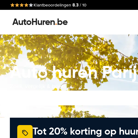
8.3
Klantbeoordelingen
/ 10
AutoHuren
.
be
Auto huren Pari
Zoek, vergelijk & boek!
Tot 20% korting op huu