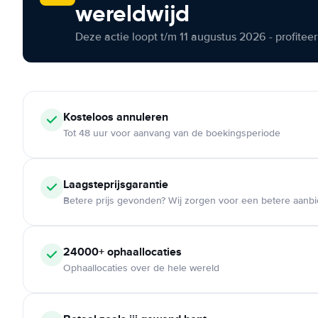
wereldwijd
Deze actie loopt t/m 11 augustus 2026 - profite
Kosteloos
annuleren
Tot 48 uur voor aanvang van de boekingsperiode
Laagsteprijsgarantie
Betere prijs gevonden? Wij zorgen voor een betere aanb
24000+
ophaallocaties
Ophaallocaties over de hele wereld