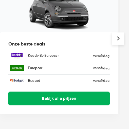
Onze beste deals
Keddy By Europcar
vanaf
/dag
Europcar
vanaf
/dag
Budget
vanaf
/dag
Bekijk alle prijzen