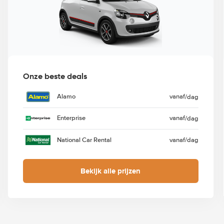
Onze beste deals
Alamo
vanaf
/dag
Enterprise
vanaf
/dag
National Car Rental
vanaf
/dag
Bekijk alle prijzen