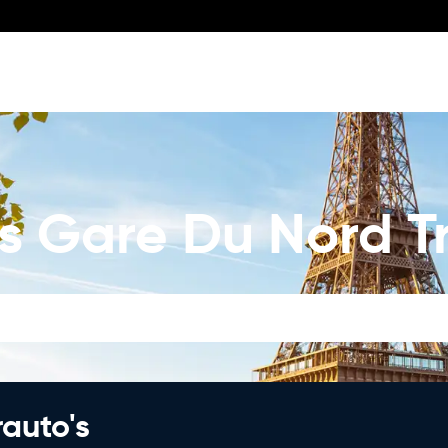
js Gare Du Nord T
rauto's