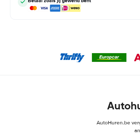
Betaal zoals jij gewend bent
Autohu
AutoHuren.be verg
an